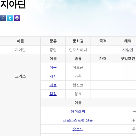
지아딘
이름
종류
문화권
국적
해역
지아딘
중립
인도차이나
시암만
이름
종류
가격
구입조건
어육
식료품
교역소
돼지
가축
마늘
향신료
침향
향료
이름
해적조끼
몸
크로스스트랩 샌들
다
숏소드
무