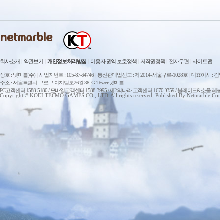
회사소개
|
약관보기
|
개인정보처리방침
|
이용자 권익 보호정책
|
저작권정책
|
전자우편
|
사이트맵
상호 : 넷마블(주)
|
사업자번호 : 105-87-64746
|
통신판매업신고 : 제 2014-서울구로-1028호
|
대표이사 : 
주소 : 서울특별시 구로구 디지털로26길 38, G-Tower 넷마블
PC고객센터:1588-5180 / 모바일고객센터:1588-3995 / 제2의나라 고객센터:1670-0359 / 블레이드&소울 레
Copyright © KOEI TECMO GAMES CO., LTD. All rights reserved, Published By Netmarble Cor