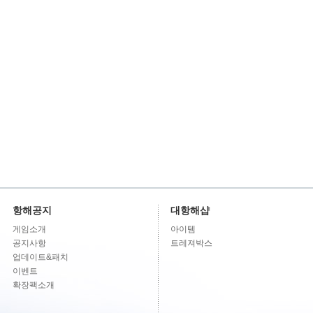
항해공지
대항해샵
게임소개
아이템
공지사항
트레져박스
업데이트&패치
이벤트
확장팩소개