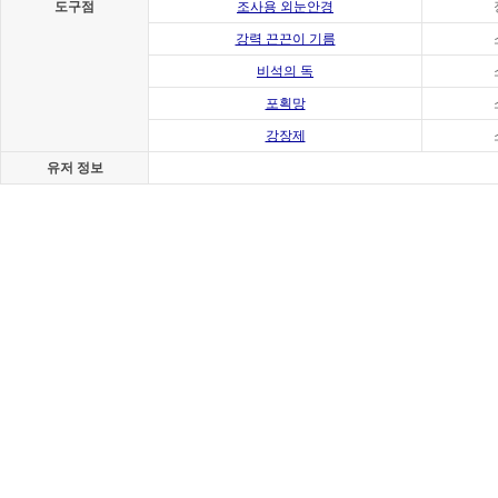
도구점
조사용 외눈안경
강력 끈끈이 기름
비석의 독
포획망
강장제
유저 정보