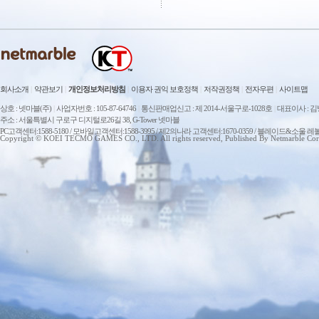
회사소개
|
약관보기
|
개인정보처리방침
|
이용자 권익 보호정책
|
저작권정책
|
전자우편
|
사이트맵
상호 : 넷마블(주)
|
사업자번호 : 105-87-64746
|
통신판매업신고 : 제 2014-서울구로-1028호
|
대표이사 : 
주소 : 서울특별시 구로구 디지털로26길 38, G-Tower 넷마블
PC고객센터:1588-5180 / 모바일고객센터:1588-3995 / 제2의나라 고객센터:1670-0359 / 블레이드&소울 레
Copyright © KOEI TECMO GAMES CO., LTD. All rights reserved, Published By Netmarble Cor