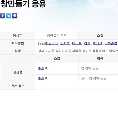
창만들기 응용
레시피
창만들기 응용
스킬
획득방법
[구입]
에딘버러
,
단치히
,
비스뷔
,
리가
,
뤼베크
,
스톡홀름
설명
창과 도끼를 강화하여 공격력을 높이는 응용법이 쓰여있는 책
스킬
항목
주조
8
창 강화-응용
생산품
주조
8
도끼, 창 강화-응용
유저 정보