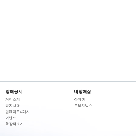
항해공지
대항해샵
게임소개
아이템
공지사항
트레져박스
업데이트&패치
이벤트
확장팩소개