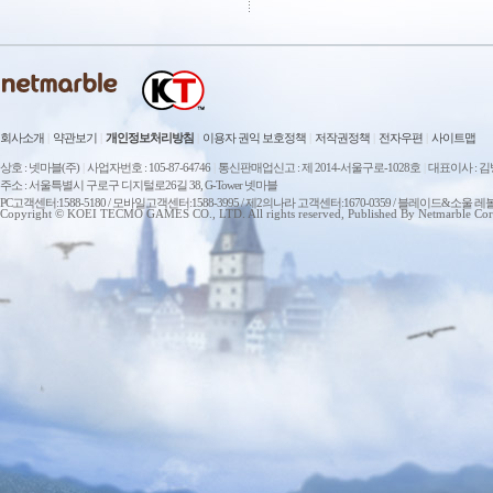
회사소개
|
약관보기
|
개인정보처리방침
|
이용자 권익 보호정책
|
저작권정책
|
전자우편
|
사이트맵
상호 : 넷마블(주)
|
사업자번호 : 105-87-64746
|
통신판매업신고 : 제 2014-서울구로-1028호
|
대표이사 : 
주소 : 서울특별시 구로구 디지털로26길 38, G-Tower 넷마블
PC고객센터:1588-5180 / 모바일고객센터:1588-3995 / 제2의나라 고객센터:1670-0359 / 블레이드&소울 레
Copyright © KOEI TECMO GAMES CO., LTD. All rights reserved, Published By Netmarble Cor