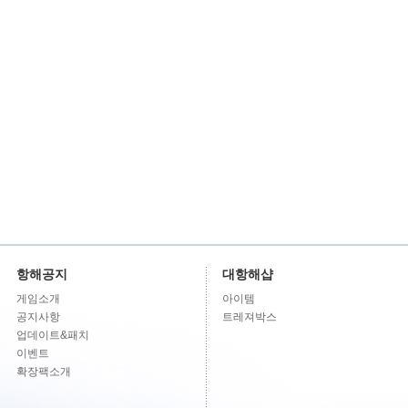
항해공지
대항해샵
게임소개
아이템
공지사항
트레져박스
업데이트&패치
이벤트
확장팩소개