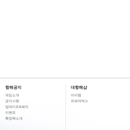
항해공지
대항해샵
게임소개
아이템
공지사항
트레져박스
업데이트&패치
이벤트
확장팩소개