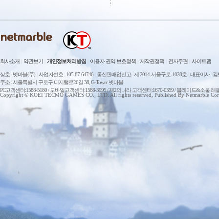
회사소개
|
약관보기
|
개인정보처리방침
|
이용자 권익 보호정책
|
저작권정책
|
전자우편
|
사이트맵
상호 : 넷마블(주)
|
사업자번호 : 105-87-64746
|
통신판매업신고 : 제 2014-서울구로-1028호
|
대표이사 : 
주소 : 서울특별시 구로구 디지털로26길 38, G-Tower 넷마블
PC고객센터:1588-5180 / 모바일고객센터:1588-3995 / 제2의나라 고객센터:1670-0359 / 블레이드&소울 레
Copyright © KOEI TECMO GAMES CO., LTD. All rights reserved, Published By Netmarble Cor