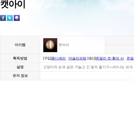
캣아이
아이템
캣아이
획득방법
[구입]
퐁디셰리
,
마술리파탐
[생산]
쥬얼리 컷-황의 서
,
쥬얼
설명
고양이의 눈과 같은 가늘고 긴 빛의 줄기가 나타나는 보석.
유저 정보