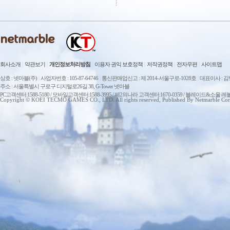
회사소개
|
약관보기
|
개인정보처리방침
|
이용자 권익 보호정책
|
저작권정책
|
전자우편
|
사이트맵
상호 : 넷마블(주)
|
사업자번호 : 105-87-64746
|
통신판매업신고 : 제 2014-서울구로-1028호
|
대표이사 : 
주소 : 서울특별시 구로구 디지털로26길 38, G-Tower 넷마블
PC고객센터:1588-5180 / 모바일고객센터:1588-3995 / 제2의나라 고객센터:1670-0359 / 블레이드&소울 레
Copyright © KOEI TECMO GAMES CO., LTD. All rights reserved, Published By Netmarble Cor