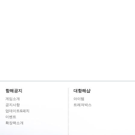
항해공지
대항해샵
게임소개
아이템
공지사항
트레져박스
업데이트&패치
이벤트
확장팩소개