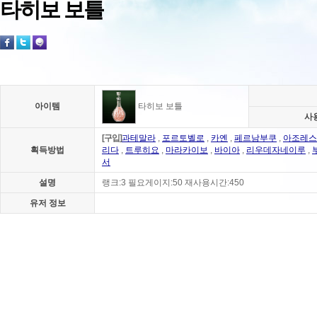
타히보 보틀
아이템
타히보 보틀
사
[구입]
과테말라
,
포르토벨로
,
카옌
,
페르남부쿠
,
아조레스
획득방법
리다
,
트루히요
,
마라카이보
,
바이아
,
리우데자네이루
,
서
설명
랭크:3 필요게이지:50 재사용시간:450
유저 정보