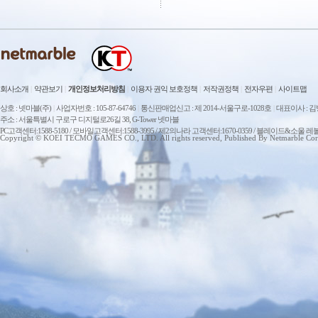
회사소개
|
약관보기
|
개인정보처리방침
|
이용자 권익 보호정책
|
저작권정책
|
전자우편
|
사이트맵
상호 : 넷마블(주)
|
사업자번호 : 105-87-64746
|
통신판매업신고 : 제 2014-서울구로-1028호
|
대표이사 : 
주소 : 서울특별시 구로구 디지털로26길 38, G-Tower 넷마블
PC고객센터:1588-5180 / 모바일고객센터:1588-3995 / 제2의나라 고객센터:1670-0359 / 블레이드&소울 레
Copyright © KOEI TECMO GAMES CO., LTD. All rights reserved, Published By Netmarble Cor