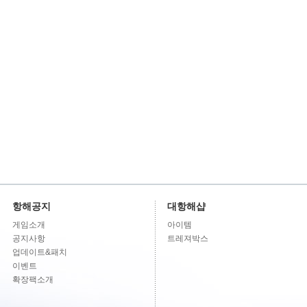
항해공지
대항해샵
게임소개
아이템
공지사항
트레져박스
업데이트&패치
이벤트
확장팩소개