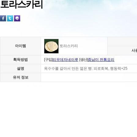
토라스카리
아이템
토라스카리
사
획득방법
[구입]
리우데자네이루
[생산]
중남미 전통요리
설명
옥수수를 갈아서 만든 엷은 빵. 피로회복, 행동력+25
유저 정보