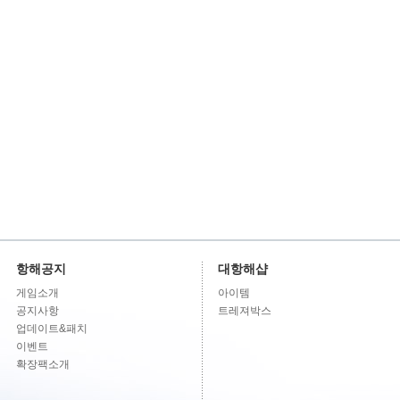
항해공지
대항해샵
게임소개
아이템
공지사항
트레져박스
업데이트&패치
이벤트
확장팩소개