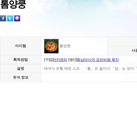
톰양쿵
아이템
톰양쿵
사
획득방법
[구입]
자카르타
[생산]
동남아시아 요리비법 육지
설명
태국식 전통 매운 스프．「톰」은 끓이다 「얌」는 섞다「쿵
유저 정보