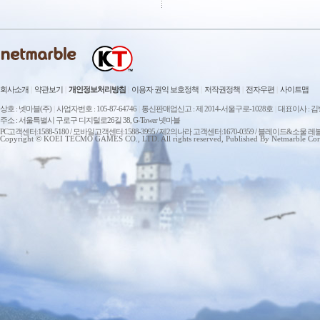
회사소개
|
약관보기
|
개인정보처리방침
|
이용자 권익 보호정책
|
저작권정책
|
전자우편
|
사이트맵
상호 : 넷마블(주)
|
사업자번호 : 105-87-64746
|
통신판매업신고 : 제 2014-서울구로-1028호
|
대표이사 : 
주소 : 서울특별시 구로구 디지털로26길 38, G-Tower 넷마블
PC고객센터:1588-5180 / 모바일고객센터:1588-3995 / 제2의나라 고객센터:1670-0359 / 블레이드&소울 레
Copyright © KOEI TECMO GAMES CO., LTD. All rights reserved, Published By Netmarble Cor