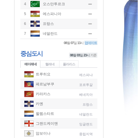
4
오스만투르크
5
에스파니아
6
프랑스
7
네덜란드
08
월
07
일
13
시
업데이트
중심도시
08
월
03
일
23
시
기준
에이레네
헬레네
폴라리스
트루히요
에스파냐
페르남부쿠
포르투갈
카라카스
베네치아
카옌
프랑스
윌렘스타트
네덜란드
그랜드케이맨
잉글랜드
-
암보이나
중립지역
-