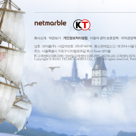
회사소개
|
약관보기
|
개인정보처리방침
|
이용자 권익 보호정책
|
저작권정책
상호 : 넷마블(주)
|
사업자번호 : 105-87-64746
|
통신판매업신고 : 제 2014-서울구
주소 : 서울특별시 구로구 디지털로26길 38, G-Tower 넷마블
PC고객센터:1588-5180 / 모바일고객센터:1588-3995 / 제2의나라 고객센터:167
Copyright © KOEI TECMO GAMES CO., LTD. All rights reserved, Publ