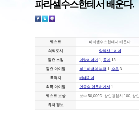
파라셀수스한테서 배운다.
퀘스트
파라셀수스한테서 배운다.
의뢰도시
알렉산드리아
필요 스킬
이탈리아어
1,
공예
13
필요 아이템
불도마뱀의 부적
1,
수은
3
목적지
베네치아
획득 아이템
연금술 입문허가서
1
퀘스트 보상
보수 50,000D, 상인경험치 100, 상
유저 정보