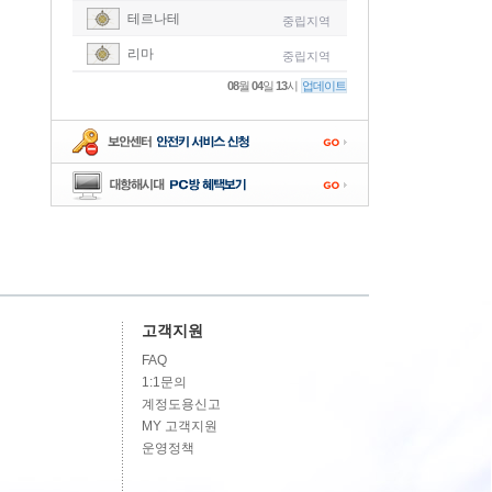
테르나테
중립지역
-
리마
중립지역
-
08
월
04
일
13
시
업데이트
-
-
-
고객지원
FAQ
1:1문의
계정도용신고
MY 고객지원
운영정책