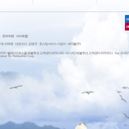
|
전자우편
|
사이트맵
로-1028호
|
대표이사 : 김병규
|
호스팅서비스 사업자 : 넷마블(주)
0-0359 / 블레이드&소울 레볼루션 고객센터:1670-1182 / 리니지2 레볼루션 고객센터:1670-8212
|
Fax : 02-63
ished By Netmarble Corp.