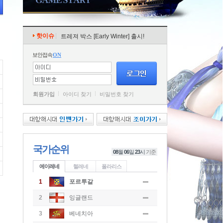
핫이슈
트레져 박스 [Early Winter] 출시!
보안접속
ON
회원가입
아이디 찾기
비밀번호 찾기
국가순위
08
월
06
일
23
시
기준
에이레네
헬레네
폴라리스
1
포르투갈
2
잉글랜드
3
베네치아