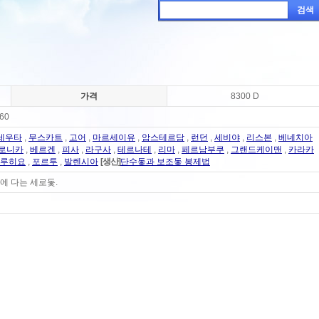
검색
가격
8300 D
60
세우타
,
무스카트
,
고어
,
마르세이유
,
암스테르담
,
런던
,
세비야
,
리스본
,
베네치아
로니카
,
베르겐
,
피사
,
라구사
,
테르나테
,
리마
,
페르남부쿠
,
그랜드케이맨
,
카라카
루히요
,
포르투
,
발렌시아
[생산]
단수돛과 보조돛 봉제법
에 다는 세로돛.