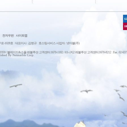
|
전자우편
|
사이트맵
로-1028호
|
대표이사 : 김병규
|
호스팅서비스 사업자 : 넷마블(주)
0-0359 / 블레이드&소울 레볼루션 고객센터:1670-1182 / 리니지2 레볼루션 고객센터:1670-8212
|
Fax : 02-63
ished By Netmarble Corp.