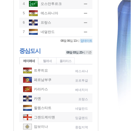
4
오스만투르크
5
에스파니아
6
프랑스
7
네덜란드
08
월
06
일
13
시
업데이트
중심도시
08
월
03
일
23
시
기준
에이레네
헬레네
폴라리스
트루히요
에스파냐
페르남부쿠
포르투갈
카라카스
베네치아
카옌
프랑스
윌렘스타트
네덜란드
그랜드케이맨
잉글랜드
-
암보이나
중립지역
-