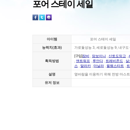
포어 스테이 세일
아이템
포어 스테이 세일
능력치(효과)
가로돛성능 3, 세로돛성능 9, 내구도 
[구입]
잠비
,
암보이나
,
산토도밍고
,
획득방법
,
앤트워프
,
루안다
,
트레비존드
,
살
스
,
말라카
,
마닐라
,
윌렘스타트
,
트
설명
옆바람을 이용하기 위해 전방 마스트
유저 정보