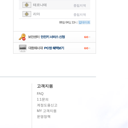
테르나테
중립지역
-
리마
중립지역
-
08
월
04
일
13
시
업데이트
-
-
-
고객지원
FAQ
1:1문의
계정도용신고
MY 고객지원
운영정책