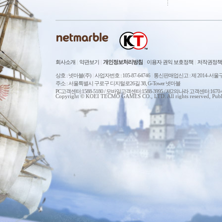
회사소개
|
약관보기
|
개인정보처리방침
|
이용자 권익 보호정책
|
저작권정책
상호 : 넷마블(주)
|
사업자번호 : 105-87-64746
|
통신판매업신고 : 제 2014-서울구
주소 : 서울특별시 구로구 디지털로26길 38, G-Tower 넷마블
PC고객센터:1588-5180 / 모바일고객센터:1588-3995 / 제2의나라 고객센터:167
Copyright © KOEI TECMO GAMES CO., LTD. All rights reserved, Publ