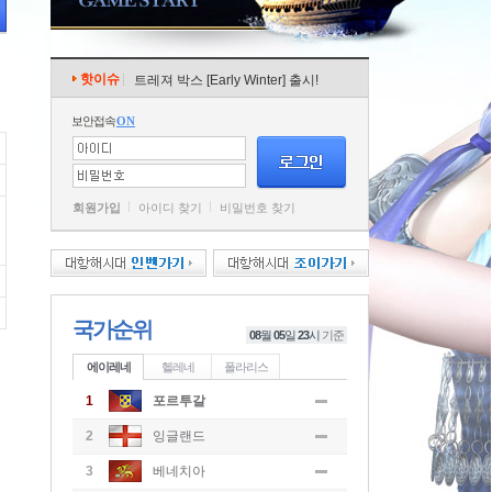
핫이슈
트레져 박스 [Early Winter] 출시!
보안접속
ON
회원가입
아이디 찾기
비밀번호 찾기
국가순위
08
월
05
일
23
시
기준
에이레네
헬레네
폴라리스
1
포르투갈
2
잉글랜드
3
베네치아