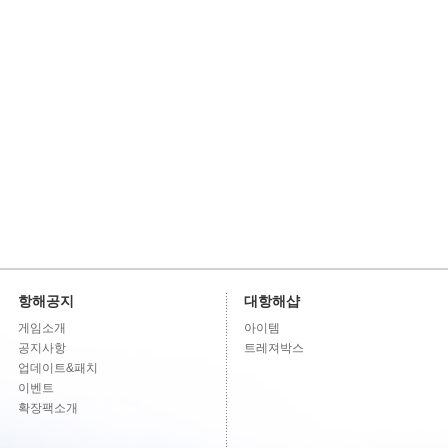
항해공지
대항해샵
게임소개
아이템
공지사항
트레져박스
업데이트&패치
이벤트
확장팩소개