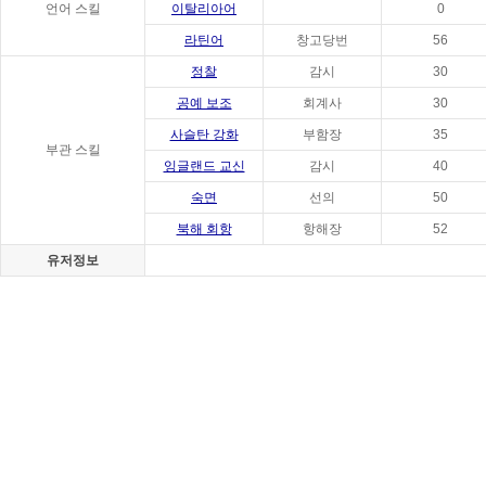
언어 스킬
이탈리아어
0
라틴어
창고당번
56
정찰
감시
30
공예 보조
회계사
30
사슬탄 강화
부함장
35
부관 스킬
잉글랜드 교신
감시
40
숙면
선의
50
북해 회항
항해장
52
유저정보