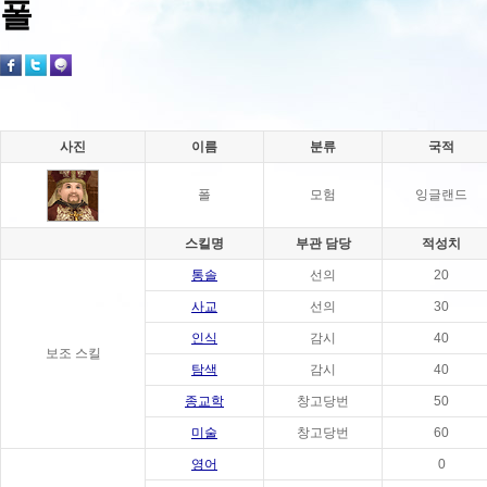
폴
사진
이름
분류
국적
폴
모험
잉글랜드
스킬명
부관 담당
적성치
통솔
선의
20
사교
선의
30
인식
감시
40
보조 스킬
탐색
감시
40
종교학
창고당번
50
미술
창고당번
60
영어
0