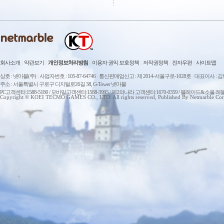
회사소개
|
약관보기
|
개인정보처리방침
|
이용자 권익 보호정책
|
저작권정책
|
전자우편
|
사이트맵
상호 : 넷마블(주)
|
사업자번호 : 105-87-64746
|
통신판매업신고 : 제 2014-서울구로-1028호
|
대표이사 : 
주소 : 서울특별시 구로구 디지털로26길 38, G-Tower 넷마블
PC고객센터:1588-5180 / 모바일고객센터:1588-3995 / 제2의나라 고객센터:1670-0359 / 블레이드&소울 레
Copyright © KOEI TECMO GAMES CO., LTD. All rights reserved, Published By Netmarble Cor