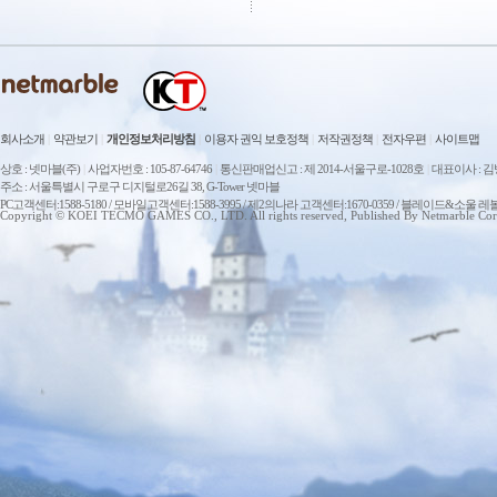
회사소개
|
약관보기
|
개인정보처리방침
|
이용자 권익 보호정책
|
저작권정책
|
전자우편
|
사이트맵
상호 : 넷마블(주)
|
사업자번호 : 105-87-64746
|
통신판매업신고 : 제 2014-서울구로-1028호
|
대표이사 : 
주소 : 서울특별시 구로구 디지털로26길 38, G-Tower 넷마블
PC고객센터:1588-5180 / 모바일고객센터:1588-3995 / 제2의나라 고객센터:1670-0359 / 블레이드&소울 레
Copyright © KOEI TECMO GAMES CO., LTD. All rights reserved, Published By Netmarble Cor