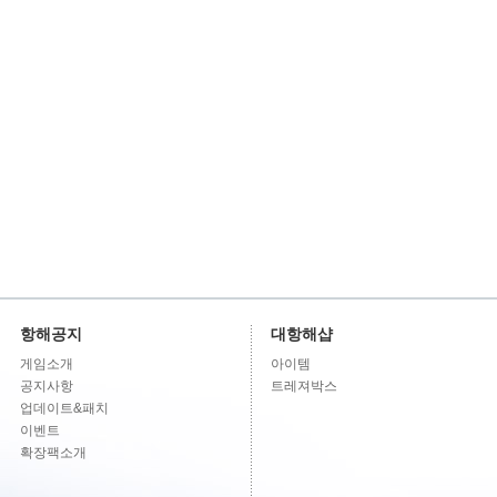
항해공지
대항해샵
게임소개
아이템
공지사항
트레져박스
업데이트&패치
이벤트
확장팩소개