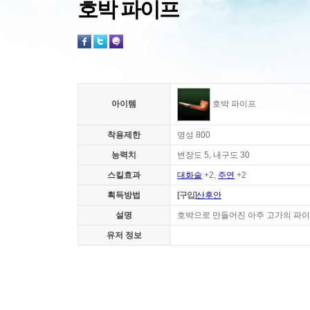
호박 파이프
아이템
호박 파이프
착용제한
명성 800
능력치
변장도 5, 내구도 30
스킬효과
대화술
+2,
주연
+2
획득방법
[구입]
산후안
설명
호박으로 만들어진 아주 고가의 파이
유저 정보