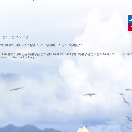
|
전자우편
|
사이트맵
로-1028호
|
대표이사 : 김병규
|
호스팅서비스 사업자 : 넷마블(주)
0-0359 / 블레이드&소울 레볼루션 고객센터:1670-1182 / 리니지2 레볼루션 고객센터:1670-8212
|
Fax : 02-63
ished By Netmarble Corp.