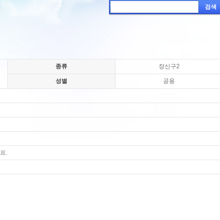
검색
종류
장신구2
성별
공용
프.