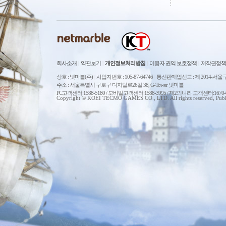
회사소개
|
약관보기
|
개인정보처리방침
|
이용자 권익 보호정책
|
저작권정책
상호 : 넷마블(주)
|
사업자번호 : 105-87-64746
|
통신판매업신고 : 제 2014-서울구
주소 : 서울특별시 구로구 디지털로26길 38, G-Tower 넷마블
PC고객센터:1588-5180 / 모바일고객센터:1588-3995 / 제2의나라 고객센터:167
Copyright © KOEI TECMO GAMES CO., LTD. All rights reserved, Publ