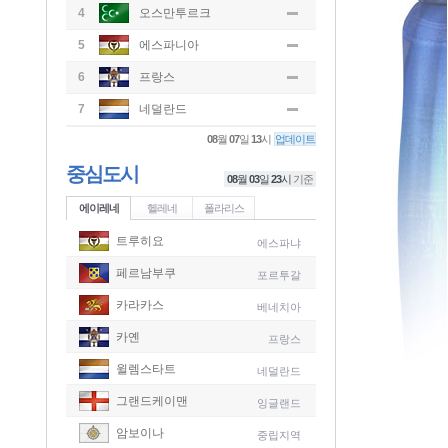
4
오스만투르크
5
에스파니아
6
프랑스
7
네덜란드
08
월
07
일
13
시
업데이트
중심도시
08
월
03
일
23
시
기준
에이레네
헬레네
폴라리스
트루히요
에스파냐
페르남부쿠
포르투갈
카라카스
베네치아
카옌
프랑스
윌렘스타트
네덜란드
그랜드케이맨
잉글랜드
-
암보이나
중립지역
-