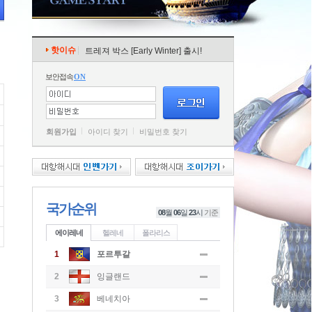
핫이슈
트레져 박스 [Early Winter] 출시!
보안접속
ON
회원가입
아이디 찾기
비밀번호 찾기
국가순위
08
월
06
일
23
시
기준
에이레네
헬레네
폴라리스
1
포르투갈
2
잉글랜드
3
베네치아