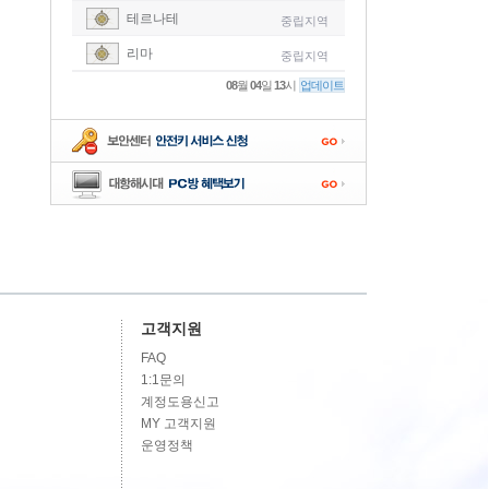
테르나테
중립지역
-
리마
중립지역
-
08
월
04
일
13
시
업데이트
-
-
-
고객지원
FAQ
1:1문의
계정도용신고
MY 고객지원
운영정책