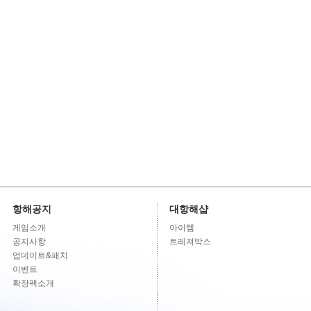
항해공지
대항해샵
게임소개
아이템
공지사항
트레져박스
업데이트&패치
이벤트
확장팩소개