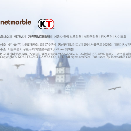
회사소개
|
약관보기
|
개인정보처리방침
|
이용자 권익 보호정책
|
저작권정책
|
전자우편
|
사이트맵
상호 : 넷마블(주)
|
사업자번호 : 105-87-64746
|
통신판매업신고 : 제 2014-서울구로-1028호
|
대표이사 : 
주소 : 서울특별시 구로구 디지털로26길 38, G-Tower 넷마블
PC고객센터:1588-5180 / 모바일고객센터:1588-3995 / 제2의나라 고객센터:1670-0359 / 블레이드&소울 레
Copyright © KOEI TECMO GAMES CO., LTD. All rights reserved, Published By Netmarble Cor