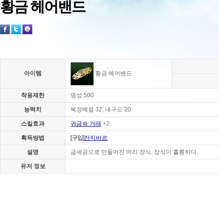
황금 헤어밴드
아이템
황금 헤어밴드
착용제한
명성 500
능력치
복장예절 32, 내구도 20
스킬효과
귀금속 거래
+2
획득방법
[구입]
잔지바르
설명
금세공으로 만들어진 머리 장식. 장식이 훌륭하다.
유저 정보