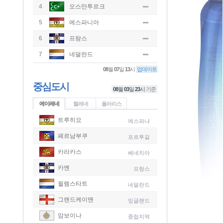
4
오스만투르크
5
에스파니아
6
프랑스
7
네덜란드
08
월
07
일
13
시
업데이트
중심도시
08
월
03
일
23
시
기준
에이레네
헬레네
폴라리스
트루히요
에스파냐
페르남부쿠
포르투갈
카라카스
베네치아
카옌
프랑스
윌렘스타트
네덜란드
그랜드케이맨
잉글랜드
-
암보이나
중립지역
-