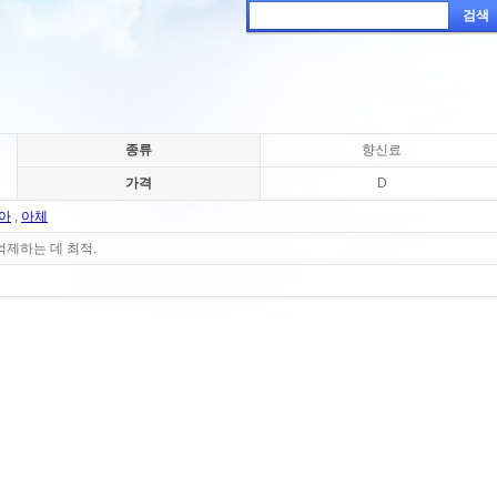
검색
종류
향신료
가격
D
아
,
아체
억제하는 데 최적.