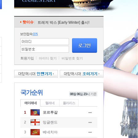
핫이슈
트레져 박스 [Early Winter] 출시!
보안접속
ON
회원가입
아이디 찾기
비밀번호 찾기
국가순위
08
월
06
일
23
시
기준
에이레네
헬레네
폴라리스
1
포르투갈
2
잉글랜드
3
베네치아