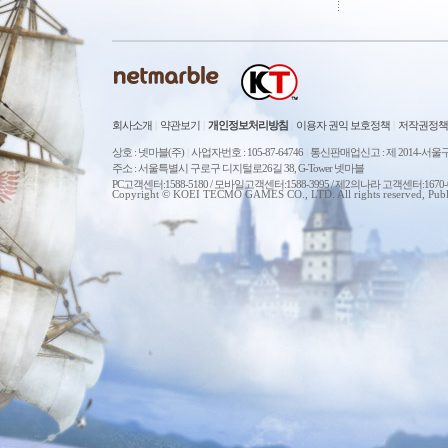
회사소개
|
약관보기
|
개인정보처리방침
|
이용자 권익 보호정책
|
저작권정책
상호 : 넷마블(주)
|
사업자번호 : 105-87-64746
|
통신판매업신고 : 제 2014-서울구
주소 : 서울특별시 구로구 디지털로26길 38, G-Tower 넷마블
PC고객센터:1588-5180 / 모바일고객센터:1588-3995 / 제2의나라 고객센터:167
Copyright © KOEI TECMO GAMES CO., LTD. All rights reserved, Publ