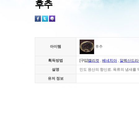
후추
아이템
후추
획득방법
[구입]
캘리컷
,
베네치아
,
알렉산드리
설명
인도 원산의 향신료. 육류의 냄새를 
유저 정보