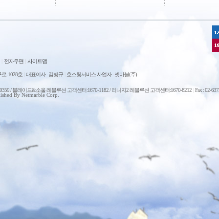
|
전자우편
|
사이트맵
로-1028호
|
대표이사 : 김병규
|
호스팅서비스 사업자 : 넷마블(주)
0-0359 / 블레이드&소울 레볼루션 고객센터:1670-1182 / 리니지2 레볼루션 고객센터:1670-8212
|
Fax : 02-63
ished By Netmarble Corp.