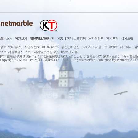
회사소개
|
약관보기
|
개인정보처리방침
|
이용자 권익 보호정책
|
저작권정책
|
전자우편
|
사이트맵
상호 : 넷마블(주)
|
사업자번호 : 105-87-64746
|
통신판매업신고 : 제 2014-서울구로-1028호
|
대표이사 : 
주소 : 서울특별시 구로구 디지털로26길 38, G-Tower 넷마블
PC고객센터:1588-5180 / 모바일고객센터:1588-3995 / 제2의나라 고객센터:1670-0359 / 블레이드&소울 레
Copyright © KOEI TECMO GAMES CO., LTD. All rights reserved, Published By Netmarble Cor