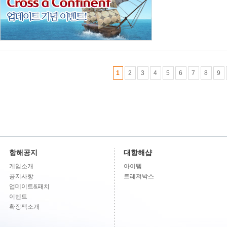
1
2
3
4
5
6
7
8
9
항해공지
대항해샵
게임소개
아이템
공지사항
트레져박스
업데이트&패치
이벤트
확장팩소개