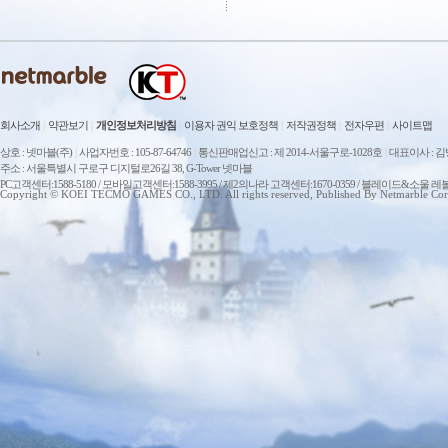
회사소개
|
약관보기
|
개인정보처리방침
|
이용자 권익 보호정책
|
저작권정책
|
전자우편
|
사이트맵
상호 : 넷마블(주)
|
사업자번호 : 105-87-64746
|
통신판매업신고 : 제 2014-서울구로-1028호
|
대표이사 : 
주소 : 서울특별시 구로구 디지털로26길 38, G-Tower 넷마블
PC고객센터:1588-5180 / 모바일고객센터:1588-3995 / 제2의나라 고객센터:1670-0359 / 블레이드&소울 레
Copyright © KOEI TECMO GAMES CO., LTD. All rights reserved, Published By Netmarble Cor