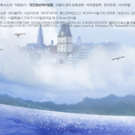
회사소개
|
약관보기
|
개인정보처리방침
|
이용자 권익 보호정책
|
저작권정책
|
전자우편
|
사이트맵
상호 : 넷마블(주)
|
사업자번호 : 105-87-64746
|
통신판매업신고 : 제 2014-서울구로-1028호
|
대표이사 : 
주소 : 서울특별시 구로구 디지털로26길 38, G-Tower 넷마블
PC고객센터:1588-5180 / 모바일고객센터:1588-3995 / 제2의나라 고객센터:1670-0359 / 블레이드&소울 레
Copyright © KOEI TECMO GAMES CO., LTD. All rights reserved, Published By Netmarble Cor