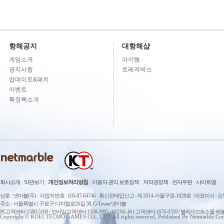
항해공지
대항해샵
게임소개
아이템
공지사항
트레져박스
업데이트&패치
이벤트
확장팩소개
회사소개
|
약관보기
|
개인정보처리방침
|
이용자 권익 보호정책
|
저작권정책
|
전자우편
|
사이트맵
상호 : 넷마블(주)
|
사업자번호 : 105-87-64746
|
통신판매업신고 : 제 2014-서울구로-1028호
|
대표이사 : 
주소 : 서울특별시 구로구 디지털로26길 38, G-Tower 넷마블
PC고객센터:1588-5180 / 모바일고객센터:1588-3995 / 제2의나라 고객센터:1670-0359 / 블레이드&소울 레
Copyright © KOEI TECMO GAMES CO., LTD. All rights reserved, Published By Netmarble Cor