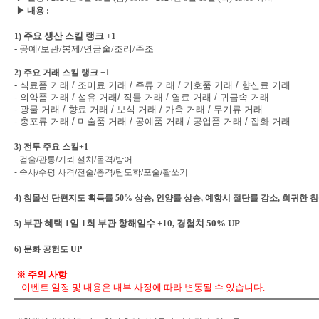
▶
내용
:
주요 생산 스킬 랭크 +1
1)
- 공예/보관/봉제/연금술/조리/주조
2)
주요 거래 스킬 랭크 +1
- 식료품 거래 / 조미료 거래 / 주류 거래 / 기호품 거래 / 향신료 거래
- 의약품 거래 / 섬유 거래/ 직물 거래 / 염료 거래 / 귀금속 거래
- 광물 거래 / 향료 거래 / 보석 거래 / 가축 거래 / 무기류 거래
- 총포류 거래 / 미술품 거래 / 공예품 거래 / 공업품 거래 / 잡화 거래
3)
전투 주요 스킬+1
- 검술/관통/기뢰 설치/돌격/방어
- 속사/수평 사격/전술/총격/탄도학/포술/활쏘기
4)
침몰선 단편지도 획득률 50% 상승, 인양률 상승, 예항시 절단률 감소, 희귀한 
부관 혜택 1일 1회 부관 항해일수 +10, 경험치 50% UP
5)
6) 문화
공헌도 UP
※
주의
사항
- 이벤트 일정 및 내용은 내부 사정에 따라 변동될 수 있습니다.