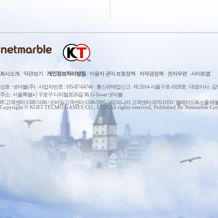
회사소개
|
약관보기
|
개인정보처리방침
|
이용자 권익 보호정책
|
저작권정책
|
전자우편
|
사이트맵
상호 : 넷마블(주)
|
사업자번호 : 105-87-64746
|
통신판매업신고 : 제 2014-서울구로-1028호
|
대표이사 : 
주소 : 서울특별시 구로구 디지털로26길 38, G-Tower 넷마블
PC고객센터:1588-5180 / 모바일고객센터:1588-3995 / 제2의나라 고객센터:1670-0359 / 블레이드&소울 레
Copyright © KOEI TECMO GAMES CO., LTD. All rights reserved, Published By Netmarble Cor