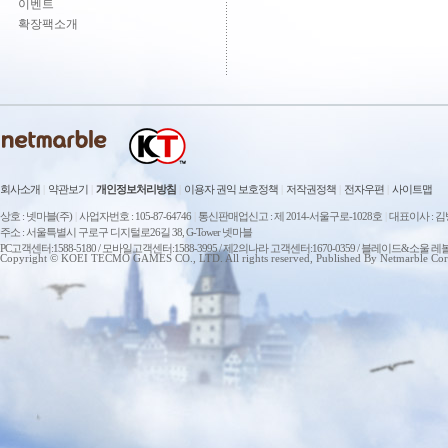
이벤트
확장팩소개
회사소개
|
약관보기
|
개인정보처리방침
|
이용자 권익 보호정책
|
저작권정책
|
전자우편
|
사이트맵
상호 : 넷마블(주)
|
사업자번호 : 105-87-64746
|
통신판매업신고 : 제 2014-서울구로-1028호
|
대표이사 : 
주소 : 서울특별시 구로구 디지털로26길 38, G-Tower 넷마블
PC고객센터:1588-5180 / 모바일고객센터:1588-3995 / 제2의나라 고객센터:1670-0359 / 블레이드&소울 레
Copyright © KOEI TECMO GAMES CO., LTD. All rights reserved, Published By Netmarble Cor