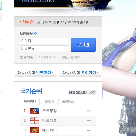
핫이슈
트레져 박스 [Early Winter] 출시!
보안접속
ON
회원가입
아이디 찾기
비밀번호 찾기
국가순위
08
월
08
일
23
시
기준
에이레네
헬레네
폴라리스
1
포르투갈
2
잉글랜드
3
베네치아