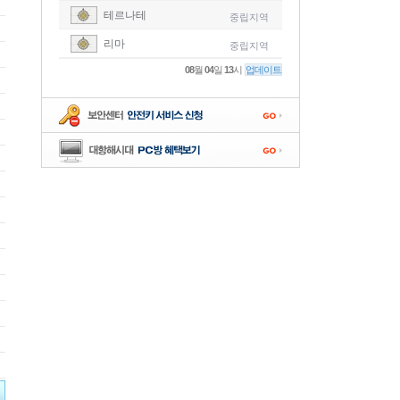
테르나테
중립지역
-
리마
중립지역
-
08
월
04
일
13
시
업데이트
-
-
-