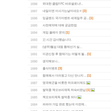
위대한 클럽!! FC 바르셀로나!...
1698
내일이면 이사가는날이네요ㅎ
[3]
1697
잉글랜드 국가이벤트 세계일주 공...
[1]
1696
사전예약에 대해 궁금한점
1695
게임 플레이 문의
[1]
1694
긴 시간 감사했습니다.
1693
(냉무)헬섭 대뜸 황제선거 실...
1692
이관신청 후 함재기는 어떻게 될...
[1]
1691
생각해보니...
1690
출삭이벤트
[3]
1689
함께해서 더러웠고 다신 만나지 ...
[1]
1688
영국해군을 비롯한 하프페이제도
1687
쌀먹충 잭오브리제독 하숙비완납
[1]
1686
잭오브리제독 쌀먹충 되다
1685
파파야 가입 완료 했는데 이런메...
1684