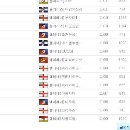
[폴라리스] Joel
11/11
833
[폴라리스] 대양의심장
11/11
714
[에이레네] 부자다1
11/10
1232
[폴라리스] 나도상인
11/10
1194
[헬레네] 즐거운쫑
11/09
771
[헬레네] 에스텔누렌...
11/08
1093
[헬레네] GUGGI
11/08
942
[에이레네] 파리에가보...
11/08
1200
[헬레네] 뭐라카이군...
11/08
672
[헬레네] 뭐라카이군...
11/08
691
[헬레네] 뭐라카이군...
11/08
685
[헬레네] 아롱사태
11/07
943
[에이레네] 다주워
11/06
933
[헬레네] 크라수스
11/06
745
[헬레네] 시골모험
11/05
1024
글쓰기