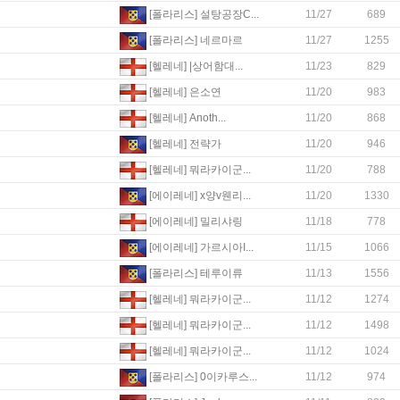
[폴라리스] 설탕공장C...
11/27
689
[폴라리스] 네르마르
11/27
1255
[헬레네] |상어함대...
11/23
829
[헬레네] 은소연
11/20
983
[헬레네] Anoth...
11/20
868
[헬레네] 전략가
11/20
946
[헬레네] 뭐라카이군...
11/20
788
[에이레네] x양v웬리...
11/20
1330
[에이레네] 밀리샤링
11/18
778
[에이레네] 가르시아I...
11/15
1066
[폴라리스] 테루이류
11/13
1556
[헬레네] 뭐라카이군...
11/12
1274
[헬레네] 뭐라카이군...
11/12
1498
[헬레네] 뭐라카이군...
11/12
1024
[폴라리스] 0이카루스...
11/12
974