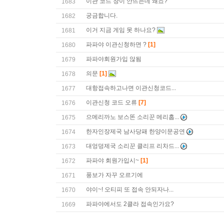
이관 코드 창이 안뜨는데 왜죠?
1683
궁금합니다.
1682
이거 지금 게임 못 하나요?
1681
파파야 이관신청하면 ?
[1]
1680
파파야회원가입 않됨
1679
의문
[1]
1678
대항접속하고나면 이관신청코드...
1677
이관신청 코드 오류
[7]
1676
으메리까노 보스똔 소리꾼 메리홉...
1675
한자인장제국 남사당패 한양이문공연
1674
대엉덩제국 소리꾼 클리프 리차드...
1673
파파야 회원가입시~
[1]
1672
풍보가 자꾸 오르기에
1671
야이~! 오티피 또 접속 안되자나...
1670
파파야에서도 2클라 접속인가요?
1669