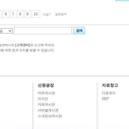
6
7
8
9
10
다음
끝목록
검색
 발견하시면
[고객센터]
로 신고해 주세요.
사용 제한 등의 조치를 받을 수 있습니다.
선원광장
자료창고
자유게시판
다운로드
지식인
OST
거래게시판
서버별게시판
스크린샷게시판