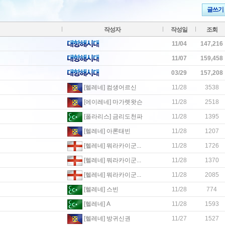
글쓰기
작성자
작성일
조회
11/04
147,216
11/07
159,458
03/29
157,208
[헬레네] 컴생어르신
11/28
3538
[에이레네] 마가렛왓슨
11/28
2518
[폴라리스] 금리도천파
11/28
1395
[헬레네] 아론태빈
11/28
1207
[헬레네] 뭐라카이군...
11/28
1726
[헬레네] 뭐라카이군...
11/28
1370
[헬레네] 뭐라카이군...
11/28
2085
[헬레네] 스빈
11/28
774
[헬레네] A
11/28
1593
[헬레네] 방귀신권
11/27
1527