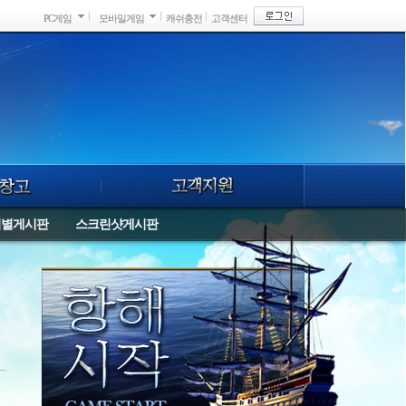
PC게임
모바일게임
캐쉬충전
고객센터
버별게시판
스크린샷게시판