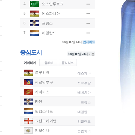
4
오스만투르크
5
에스파니아
6
프랑스
7
네덜란드
08
월
09
일
13
시
업데이트
중심도시
08
월
03
일
23
시
기준
에이레네
헬레네
폴라리스
트루히요
에스파냐
페르남부쿠
포르투갈
카라카스
베네치아
카옌
프랑스
윌렘스타트
네덜란드
그랜드케이맨
잉글랜드
-
암보이나
중립지역
-