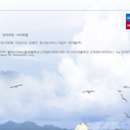
|
전자우편
|
사이트맵
로-1028호
|
대표이사 : 김병규
|
호스팅서비스 사업자 : 넷마블(주)
0-0359 / 블레이드&소울 레볼루션 고객센터:1670-1182 / 리니지2 레볼루션 고객센터:1670-8212
|
Fax : 02-63
ished By Netmarble Corp.