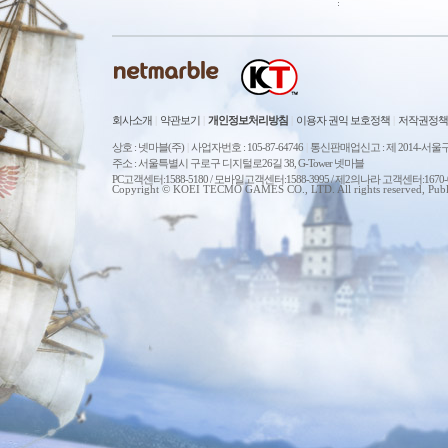
회사소개
|
약관보기
|
개인정보처리방침
|
이용자 권익 보호정책
|
저작권정책
상호 : 넷마블(주)
|
사업자번호 : 105-87-64746
|
통신판매업신고 : 제 2014-서울구
주소 : 서울특별시 구로구 디지털로26길 38, G-Tower 넷마블
PC고객센터:1588-5180 / 모바일고객센터:1588-3995 / 제2의나라 고객센터:167
Copyright © KOEI TECMO GAMES CO., LTD. All rights reserved, Publ