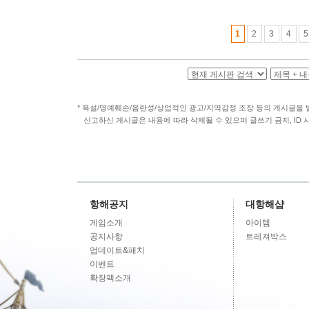
1
2
3
4
5
*
욕설/명예훼손/음란성/상업적인 광고/지역감정 조장 등의 게시글을
신고하신 게시글은 내용에 따라 삭제될 수 있으며 글쓰기 금지, ID 
항해공지
대항해샵
게임소개
아이템
공지사항
트레져박스
업데이트&패치
이벤트
확장팩소개