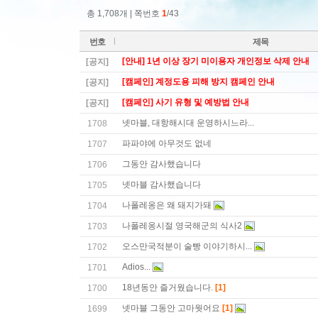
총 1,708개 | 쪽번호
1
/43
번호
제목
[안내] 1년 이상 장기 미이용자 개인정보 삭제 안내
[공지]
[캠페인] 계정도용 피해 방지 캠페인 안내
[공지]
[캠페인] 사기 유형 및 예방법 안내
[공지]
넷마블, 대항해시대 운영하시느라...
1708
파파야에 아무것도 없네
1707
그동안 감사했습니다
1706
넷마블 감사했습니다
1705
나폴레옹은 왜 돼지가돼
1704
나폴레옹시절 영국해군의 식사2
1703
오스만국적분이 술빵 이야기하시...
1702
Adios...
1701
18년동안 즐거웠습니다.
[1]
1700
넷마블 그동안 고마웟어요
[1]
1699