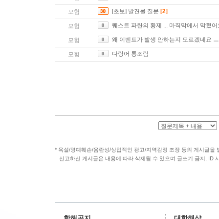
[초보] 발견물 질문
[2]
모험
퀘스트 파란의 황제 ... 마직막에서 막혔어요
모험
왜 이벤트가 발생 안하는지 모르겠네요 ㅡ
모험
다랑어 통조림
모험
*
욕설/명예훼손/음란성/상업적인 광고/지역감정 조장 등의 게시글을
신고하신 게시글은 내용에 따라 삭제될 수 있으며 글쓰기 금지, ID 
항해공지
대항해샵