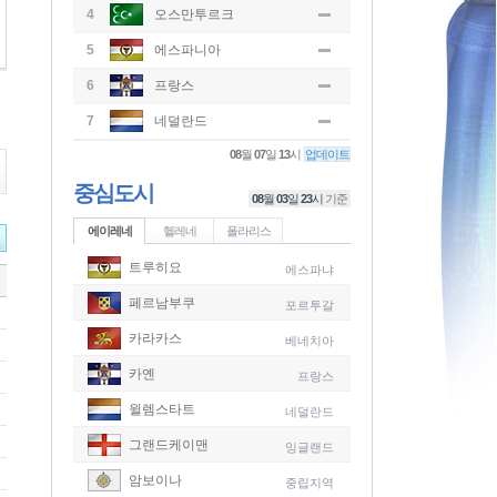
4
오스만투르크
5
에스파니아
6
프랑스
7
네덜란드
08
월
07
일
13
시
업데이트
중심도시
08
월
03
일
23
시
기준
에이레네
헬레네
폴라리스
트루히요
에스파냐
페르남부쿠
포르투갈
카라카스
베네치아
카옌
프랑스
윌렘스타트
네덜란드
그랜드케이맨
잉글랜드
-
암보이나
중립지역
-