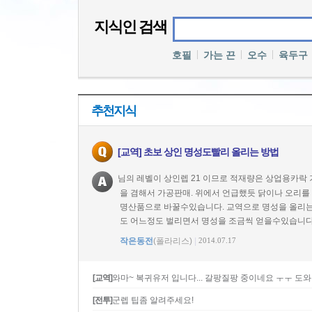
지식인 검색
호필
가는 끈
오수
육두구
추천지식
[교역] 초보 상인 명성도빨리 올리는 방법
님의 레벨이 상인렙 21 이므로 적재량은 상업용카락 
을 겸해서 가공판매. 위에서 언급했듯 닭이나 오리
명산품으로 바꿀수있습니다. 교역으로 명성을 올리는
도 어느정도 벌리면서 명성을 조금씩 얻을수있습니다
작은동전
(폴라리스)
|
2014.07.17
[교역]
와마~ 복귀유저 입니다... 갈팡질팡 중이네요 ㅜㅜ 도
[전투]
군렙 팁좀 알려주세요!