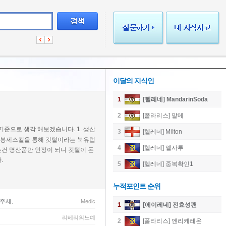
이달의 지식인
1
[헬레네] MandarinSoda
2
[폴라리스] 말메
기준으로 생각 해보겠습니다. 1. 생산
3
[헬레네] MiIton
를 봉제스킬을 통해 깃털이라는 북유럽
4
[헬레네] 엘사투
건 명산품만 인정이 되니 깃털이 돈
.
5
[헬레네] 중복확인1
누적포인트 순위
와주세요
Medic
1
[에이레네] 전효성팬
리베리의노예
2
[폴라리스] 엔리케레온