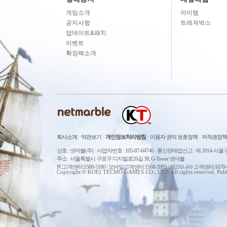
게임소개
아이템
공지사항
트레져박스
업데이트&패치
이벤트
확장팩소개
회사소개
|
약관보기
|
개인정보처리방침
|
이용자 권익 보호정책
|
저작권정책
상호 : 넷마블(주)
|
사업자번호 : 105-87-64746
|
통신판매업신고 : 제 2014-서울구
주소 : 서울특별시 구로구 디지털로26길 38, G-Tower 넷마블
PC고객센터:1588-5180 / 모바일고객센터:1588-3995 / 제2의나라 고객센터:167
Copyright © KOEI TECMO GAMES CO., LTD. All rights reserved, Publ