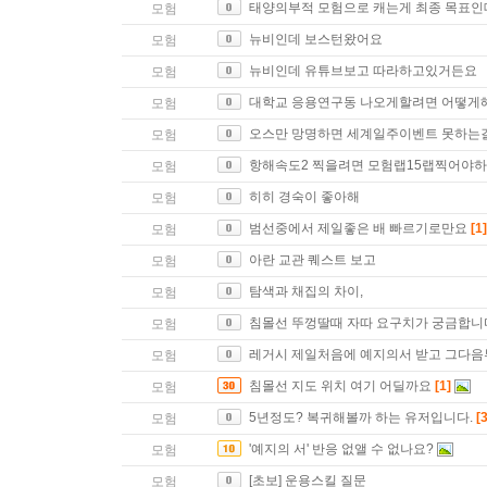
태양의부적 모험으로 캐는게 최종 목표인
모험
뉴비인데 보스턴왔어요
모험
뉴비인데 유튜브보고 따라하고있거든요
모험
대학교 응용연구동 나오게할려면 어떻게
모험
오스만 망명하면 세계일주이벤트 못하는
모험
항해속도2 찍을려면 모험랩15랩찍어야하
모험
히히 경숙이 좋아해
모험
범선중에서 제일좋은 배 빠르기로만요
[1]
모험
아란 교관 퀘스트 보고
모험
탐색과 채집의 차이,
모험
침몰선 뚜껑딸때 자따 요구치가 궁금합니
모험
레거시 제일처음에 예지의서 받고 그다음부
모험
침몰선 지도 위치 여기 어딜까요
[1]
모험
5년정도? 복귀해볼까 하는 유저입니다.
[3
모험
'예지의 서' 반응 없앨 수 없나요?
모험
[초보] 운용스킬 질문
모험