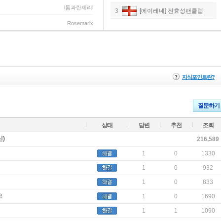
l톰과란제리l
3
[에이레네] 전효성팬클럽
Rosemarix
문
지식포인트란?
질문하기
상태
답변
추천
조회
신)
216,589
1
0
1330
1
0
932
1
0
833
요
1
0
1690
1
1
1090