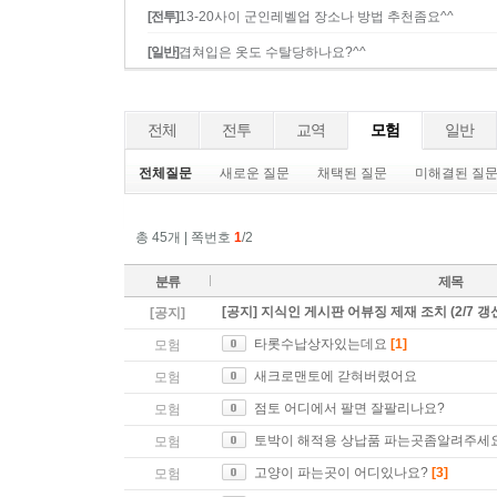
[전투]
13-20사이 군인레벨업 장소나 방법 추천좀요^^
[일반]
겹쳐입은 옷도 수탈당하나요?^^
전체
전투
교역
모험
일반
전체질문
새로운 질문
채택된 질문
미해결된 질
총 45개 | 쪽번호
1
/2
분류
제목
[공지] 지식인 게시판 어뷰징 제재 조치 (2/7 갱
[공지]
타롯수납상자있는데요
[1]
모험
새크로맨토에 갇혀버렸어요
모험
점토 어디에서 팔면 잘팔리나요?
모험
토박이 해적용 상납품 파는곳좀알려주세
모험
고양이 파는곳이 어디있나요?
[3]
모험