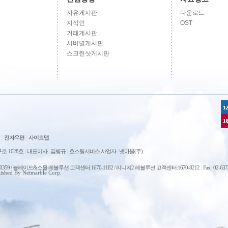
자유게시판
다운로드
지식인
OST
거래게시판
서버별게시판
스크린샷게시판
|
전자우편
|
사이트맵
로-1028호
|
대표이사 : 김병규
|
호스팅서비스 사업자 : 넷마블(주)
0-0359 / 블레이드&소울 레볼루션 고객센터:1670-1182 / 리니지2 레볼루션 고객센터:1670-8212
|
Fax : 02-63
ished By Netmarble Corp.