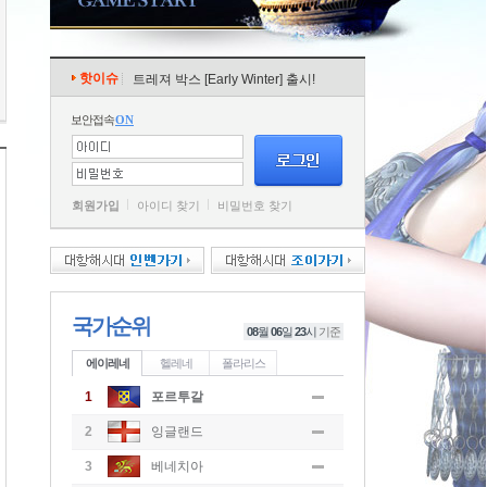
핫이슈
트레져 박스 [Early Winter] 출시!
보안접속
ON
회원가입
아이디 찾기
비밀번호 찾기
국가순위
08
월
06
일
23
시
기준
에이레네
헬레네
폴라리스
1
포르투갈
2
잉글랜드
3
베네치아