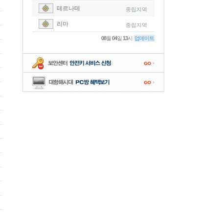
테르나테
중립지역
-
리마
중립지역
-
08
월
04
일
13
시
업데이트
-
-
-