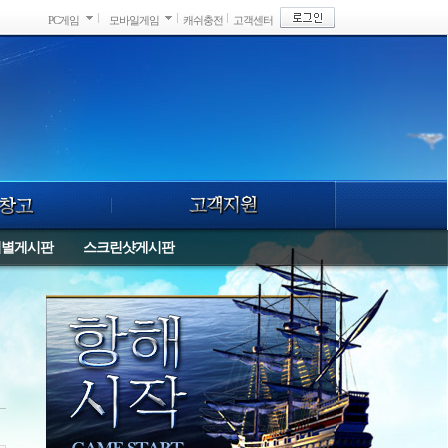
PC게임
모바일게임
캐쉬충전
고객센터
버별게시판
스크린샷게시판