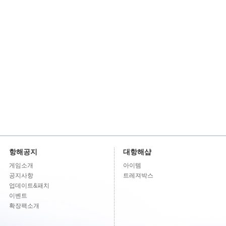
항해공지
대항해샵
게임소개
아이템
공지사항
트레져박스
업데이트&패치
이벤트
확장팩소개