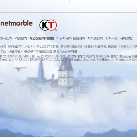
회사소개
|
약관보기
|
개인정보처리방침
|
이용자 권익 보호정책
|
저작권정책
|
전자우편
|
사이트맵
상호 : 넷마블(주)
|
사업자번호 : 105-87-64746
|
통신판매업신고 : 제 2014-서울구로-1028호
|
대표이사 : 
주소 : 서울특별시 구로구 디지털로26길 38, G-Tower 넷마블
PC고객센터:1588-5180 / 모바일고객센터:1588-3995 / 제2의나라 고객센터:1670-0359 / 블레이드&소울 레
Copyright © KOEI TECMO GAMES CO., LTD. All rights reserved, Published By Netmarble Cor