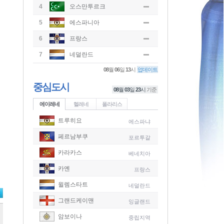
4
오스만투르크
5
에스파니아
6
프랑스
7
네덜란드
08
월
06
일
13
시
업데이트
중심도시
08
월
03
일
23
시
기준
에이레네
헬레네
폴라리스
트루히요
에스파냐
페르남부쿠
포르투갈
카라카스
베네치아
카옌
프랑스
윌렘스타트
네덜란드
그랜드케이맨
잉글랜드
-
암보이나
중립지역
-