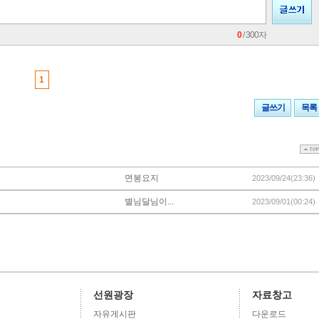
0
/ 300자
1
글쓰기
목록
면봉요지
2023/09/24(23:36)
별님달님이...
2023/09/01(00:24)
선원광장
자료창고
자유게시판
다운로드