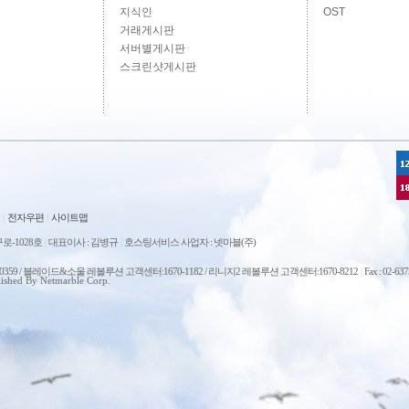
지식인
OST
거래게시판
서버별게시판
스크린샷게시판
|
전자우편
|
사이트맵
로-1028호
|
대표이사 : 김병규
|
호스팅서비스 사업자 : 넷마블(주)
0-0359 / 블레이드&소울 레볼루션 고객센터:1670-1182 / 리니지2 레볼루션 고객센터:1670-8212
|
Fax : 02-63
ished By Netmarble Corp.