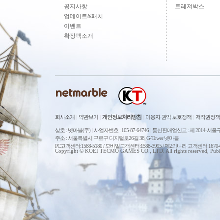
공지사항
트레져박스
업데이트&패치
이벤트
확장팩소개
회사소개
|
약관보기
|
개인정보처리방침
|
이용자 권익 보호정책
|
저작권정책
상호 : 넷마블(주)
|
사업자번호 : 105-87-64746
|
통신판매업신고 : 제 2014-서울구
주소 : 서울특별시 구로구 디지털로26길 38, G-Tower 넷마블
PC고객센터:1588-5180 / 모바일고객센터:1588-3995 / 제2의나라 고객센터:167
Copyright © KOEI TECMO GAMES CO., LTD. All rights reserved, Publ