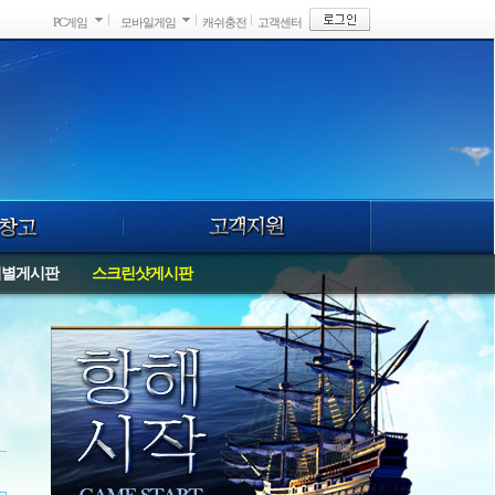
PC게임
모바일게임
캐쉬충전
고객센터
버별게시판
스크린샷게시판