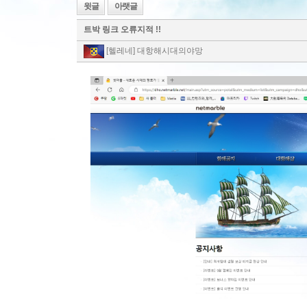
윗글
아랫글
트박 링크 오류지적 !!
[헬레네] 대항해시대의야망