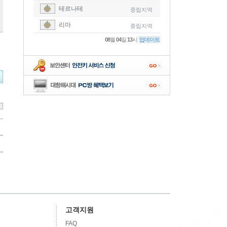
테르나테
중립지역
-
리마
중립지역
-
08
월
04
일
13
시
업데이트
-
-
-
고객지원
FAQ