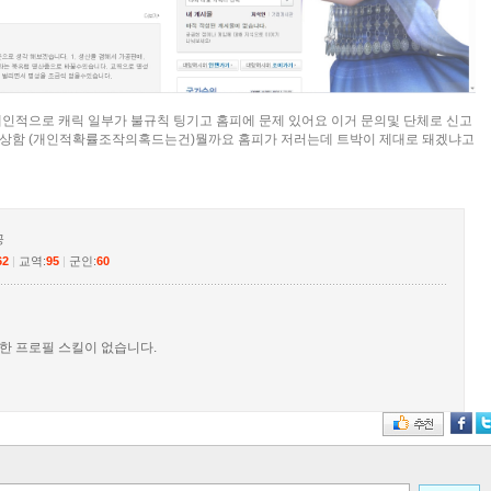
 개인적으로 캐릭 일부가 불규칙 팅기고 홈피에 문제 있어요 이거 문의및 단체로 신고
상함 (개인적확률조작의혹드는건)뭘까요 홈피가 저러는데 트박이 제대로 돼겠냐고
공
62
|
교역:
95
|
군인:
60
한 프로필 스킬이 없습니다.