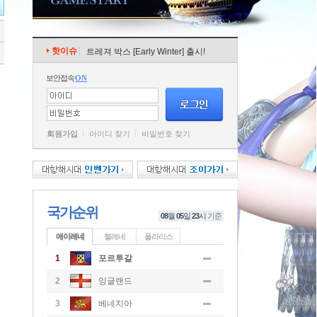
핫이슈
트레져 박스 [Early Winter] 출시!
보안접속
ON
회원가입
아이디 찾기
비밀번호 찾기
국가순위
08
월
05
일
23
시
기준
에이레네
헬레네
폴라리스
1
포르투갈
2
잉글랜드
3
베네치아