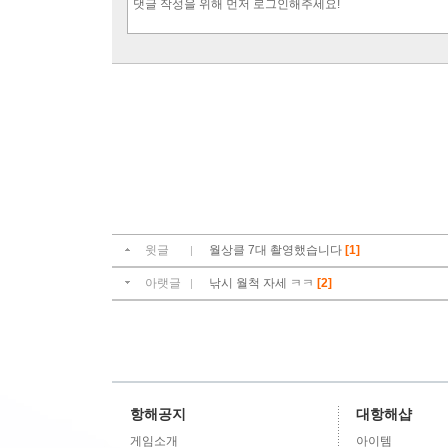
윗글
월상클 7대 촬영했습니다
[1]
|
아랫글
낚시 월척 자세 ㅋㅋ
[2]
|
항해공지
대항해샵
게임소개
아이템