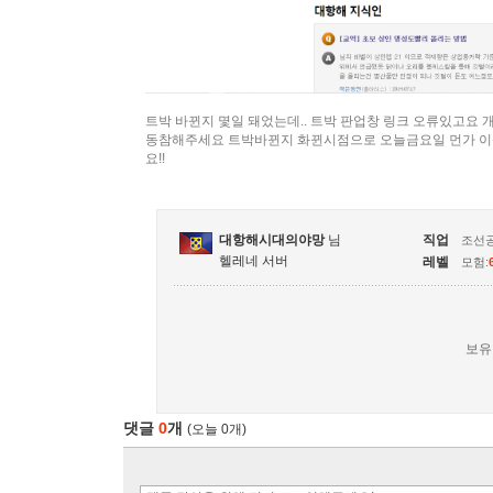
트박 바뀐지 몇일 돼었는데.. 트박 판업창 링크 오류있고요
동참해주세요 트박바뀐지 화뀐시점으로 오늘금요일 먼가 이
요!!
대항해시대의야망
님
직업
조선
헬레네 서버
레벨
모험:
보유
댓글
0
개
(오늘 0개)