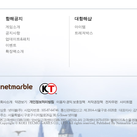
항해공지
대항해샵
게임소개
아이템
공지사항
트레져박스
업데이트&패치
이벤트
확장팩소개
회사소개
|
약관보기
|
개인정보처리방침
|
이용자 권익 보호정책
|
저작권정책
|
전자우편
|
사이트맵
상호 : 넷마블(주)
|
사업자번호 : 105-87-64746
|
통신판매업신고 : 제 2014-서울구로-1028호
|
대표이사 : 
주소 : 서울특별시 구로구 디지털로26길 38, G-Tower 넷마블
PC고객센터:1588-5180 / 모바일고객센터:1588-3995 / 제2의나라 고객센터:1670-0359 / 블레이드&소울 레
Copyright © KOEI TECMO GAMES CO., LTD. All rights reserved, Published By Netmarble Cor