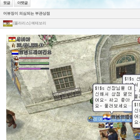
윗글
아랫글
어뷰징이 의심되는 부관상점
[폴라리스] 예테보리