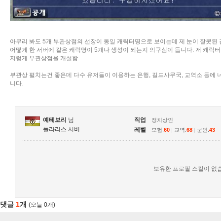
아무리 봐도 5개 부관상점의 선장이 동일 캐릭터명으로 보이는데 제 눈이 잘못된
어떻게 한 서버에 같은 캐릭명이 5개나 생성이 되는지 의구심이 듭니다. 저 캐릭터
저렇게 부관상점을 개설함
부관상 펼치는건 좋은데 다수 유저들이 이용하는 은행, 길드사무국, 교역소 등에 
니다.
예테보리
님
직업
정치상인
폴라리스 서버
레벨
모험:
60
|
교역:
68
|
군인:
43
보유한 프로필 스킬이 없
댓글
1
개
(오늘 0개)