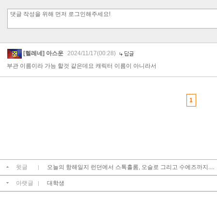
[헬레네] 아스운
2024/11/17(00:28)
부관 이름이라 가능 할것 같은데요 캐릭터 이름이 아니라서
1
윗글
오늘의 항해일지 런던에서 스톡흘롬, 오슬로 그리고 수에즈까지....
|
아랫글
대학생
|