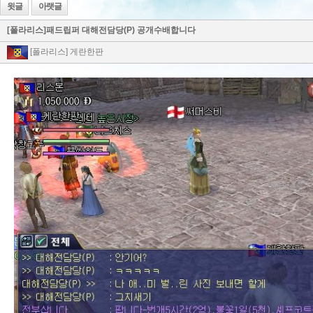
윗글
아랫글
[폴라리스]패드립퍼 대해전담당(P) 공개수배합니다
[폴라리스] 게란한판