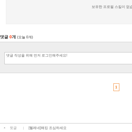
보유한 프로필 스킬이 없
댓글
0
개
(오늘 0개)
1
윗글
[헬레네]해킹 조심하세요
|