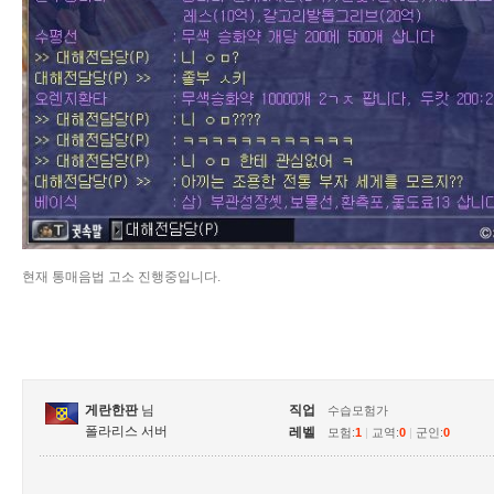
현재 통매음법 고소 진행중입니다.
게란한판
님
직업
수습모험가
폴라리스 서버
레벨
모험:
1
|
교역:
0
|
군인:
0