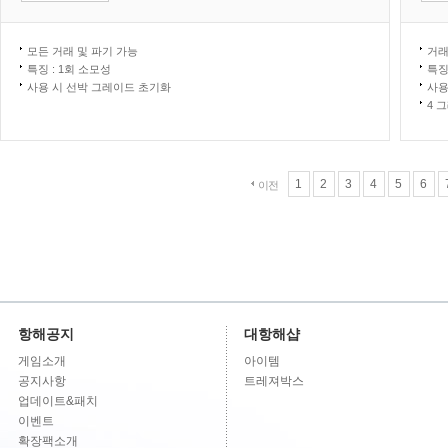
모든 거래 및 파기 가능
거래
특징 : 1회 소모성
특징
사용 시 선박 그레이드 초기화
사용
4 
1
2
3
4
5
6
이전
항해공지
대항해샵
게임소개
아이템
공지사항
트레져박스
업데이트&패치
이벤트
확장팩소개