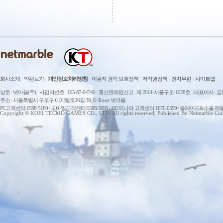
회사소개
|
약관보기
|
개인정보처리방침
|
이용자 권익 보호정책
|
저작권정책
|
전자우편
|
사이트맵
상호 : 넷마블(주)
|
사업자번호 : 105-87-64746
|
통신판매업신고 : 제 2014-서울구로-1028호
|
대표이사 : 
주소 : 서울특별시 구로구 디지털로26길 38, G-Tower 넷마블
PC고객센터:1588-5180 / 모바일고객센터:1588-3995 / 제2의나라 고객센터:1670-0359 / 블레이드&소울 레
Copyright © KOEI TECMO GAMES CO., LTD. All rights reserved, Published By Netmarble Cor