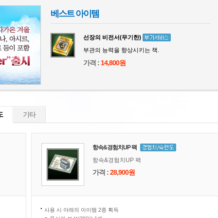
베스트 아이템
선장의 비전서(무기한)
부관의 능력을 향상시키는 책.
가격 :
14,800원
도
기타
항속&경험치UP 팩
항속&경험치UP 팩
가격 :
28,900원
사용 시 아래의 아이템 2종 획득