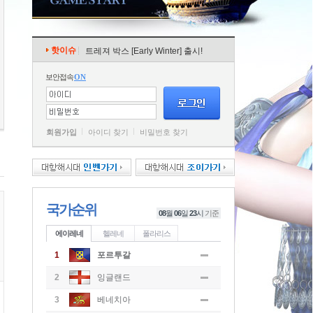
핫이슈
트레져 박스 [Early Winter] 출시!
보안접속
ON
회원가입
아이디 찾기
비밀번호 찾기
국가순위
08
월
06
일
23
시
기준
에이레네
헬레네
폴라리스
1
포르투갈
2
잉글랜드
3
베네치아