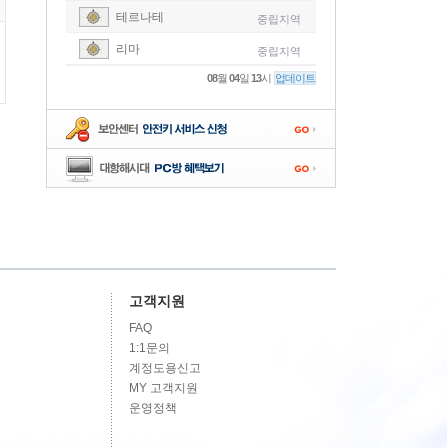
테르나테
중립지역
-
리마
중립지역
-
08
월
04
일
13
시
업데이트
-
-
-
고객지원
FAQ
1:1문의
계정도용신고
MY 고객지원
운영정책