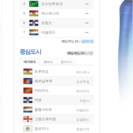
4
오스만투르크
5
에스파니아
6
프랑스
7
네덜란드
08
월
07
일
13
시
업데이트
중심도시
08
월
03
일
23
시
기준
에이레네
헬레네
폴라리스
트루히요
에스파냐
페르남부쿠
포르투갈
카라카스
베네치아
카옌
프랑스
윌렘스타트
네덜란드
그랜드케이맨
잉글랜드
-
암보이나
중립지역
-