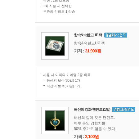
특징 : 1회 소모성
1회 사용 시 선택한
부관의 신뢰도 1 상승
항속&숙련도UP 팩
항속&숙련도UP 팩
가격 :
31,900원
사용 시 아래의 아이템 2종 획득
풍신의 보석(30일) 1개
뇌신의 보석(30일) 1개
해신의 강화 팬던트 (1일)
해신의 힘이 깃든 팬던트.
하루 동안 경험치를
50% 추가로 얻을 수 있다.
가격 :
2,100원