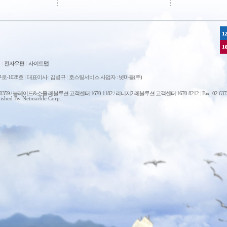
|
전자우편
|
사이트맵
로-1028호
|
대표이사 : 김병규
|
호스팅서비스 사업자 : 넷마블(주)
0-0359 / 블레이드&소울 레볼루션 고객센터:1670-1182 / 리니지2 레볼루션 고객센터:1670-8212
|
Fax : 02-63
ished By Netmarble Corp.