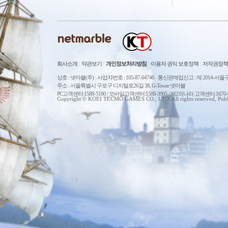
회사소개
|
약관보기
|
개인정보처리방침
|
이용자 권익 보호정책
|
저작권정책
상호 : 넷마블(주)
|
사업자번호 : 105-87-64746
|
통신판매업신고 : 제 2014-서울구
주소 : 서울특별시 구로구 디지털로26길 38, G-Tower 넷마블
PC고객센터:1588-5180 / 모바일고객센터:1588-3995 / 제2의나라 고객센터:167
Copyright © KOEI TECMO GAMES CO., LTD. All rights reserved, Publ