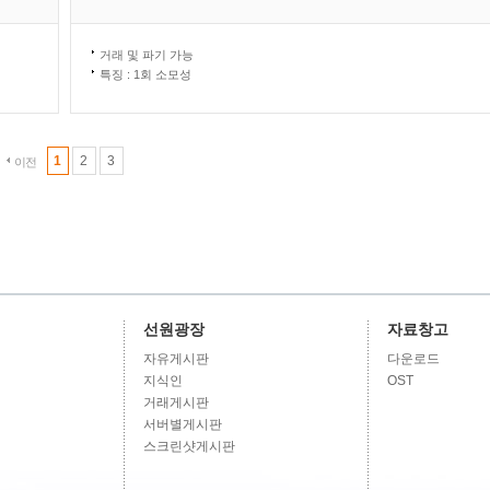
거래 및 파기 가능
특징 : 1회 소모성
1
2
3
이전
선원광장
자료창고
자유게시판
다운로드
지식인
OST
거래게시판
서버별게시판
스크린샷게시판